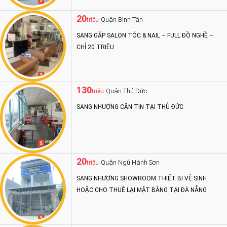
20
Quận Bình Tân
triệu
SANG GẤP SALON TÓC & NAIL – FULL ĐỒ NGHỀ –
CHỈ 20 TRIỆU
130
Quận Thủ Đức
triệu
SANG NHƯỢNG CĂN TIN TẠI THỦ ĐỨC
20
Quận Ngũ Hành Sơn
triệu
SANG NHƯỢNG SHOWROOM THIẾT BỊ VỆ SINH
HOẶC CHO THUÊ LẠI MẶT BẰNG TẠI ĐÀ NẴNG