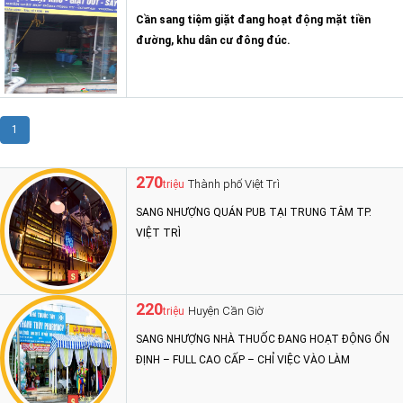
Cần sang tiệm giặt đang hoạt động mặt tiền
đường, khu dân cư đông đúc.
1
270
Thành phố Việt Trì
triệu
SANG NHƯỢNG QUÁN PUB TẠI TRUNG TÂM TP.
VIỆT TRÌ
220
Huyện Cần Giờ
triệu
SANG NHƯỢNG NHÀ THUỐC ĐANG HOẠT ĐỘNG ỔN
ĐỊNH – FULL CAO CẤP – CHỈ VIỆC VÀO LÀM