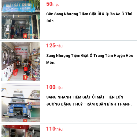
50
triệu
Cần Sang Nhượng Tiệm Giặt Ủi & Quần Áo Ở Thủ
Đức
125
triệu
Sang Nhượng Tiệm Giặt Ở Trung Tâm Huyện Hóc
Môn.
100
triệu
SANG NHANH TIỆM GIẶT ỦI MẶT TIỀN LỚN
ĐƯỜNG ĐẶNG THUỲ TRÂM QUẬN BÌNH THẠNH.
110
triệu