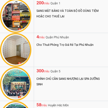
200
Quận 1
triệu
SANG MẶT BẰNG VÀ TOÀN BỘ ĐỒ DÙNG TIỆM
HOẶC CHO THUÊ LẠI
4
Quận Phú Nhuận
triệu
Cho Thuê Phòng Trọ Giá Rẻ Tại Phú Nhuận
300
Quận 5
triệu
CHÍNH CHỦ CẦN SANG NHƯỢNG LẠI SPA DƯỠNG
SINH
58
Huyện Hóc Môn
triệu