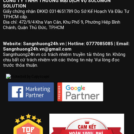
CÔNG TY TNHH THƯƠNG MẠI DỊCH VỤ SOLOMON
SOLUTION
Giấy chứng nhận ĐKKD 0314651789 Do Sở Kế Hoạch Và Đầu Tư
TP.HCM cấp.
Địa chỉ: 472/9/4 Kha Vạn Cân, Khu Phố 9, Phường Hiệp Bình
Chánh, Quận Thủ Đức, TP.HCM
Website: Sangnhuong24h.vn | Hotline: 0777085085 | Email:
Sangnhuong24h.vn@gmail.com
Sangnhuong24h.vn có trách nhiệm truyền tải thông tin. Không
chịu bất cứ trách nhiệm với các thông tin này. Vui lòng đọc
trước thỏa thuận.