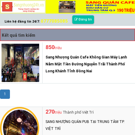
Đăng tin
0777085085
Liên hệ đăng tin 24/7:
Kết quả tìm kiếm
850
triệu
Sang Nhượng Quán Cafe Không Gian Máy Lạnh
Nằm Mặt Tiền Đường Nguyễn Trãi Thành Phố
Long Khánh Tỉnh Đồng Nai
1
270
Thành phố Việt Trì
triệu
SANG NHƯỢNG QUÁN PUB TẠI TRUNG TÂM TP.
VIỆT TRÌ