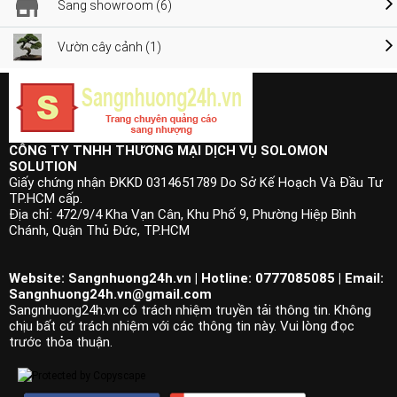
Sang showroom (6)
Vườn cây cảnh (1)
CÔNG TY TNHH THƯƠNG MẠI DỊCH VỤ SOLOMON
SOLUTION
Giấy chứng nhận ĐKKD 0314651789 Do Sở Kế Hoạch Và Đầu Tư
TP.HCM cấp.
Địa chỉ: 472/9/4 Kha Vạn Cân, Khu Phố 9, Phường Hiệp Bình
Chánh, Quận Thủ Đức, TP.HCM
Website: Sangnhuong24h.vn | Hotline: 0777085085 | Email:
Sangnhuong24h.vn@gmail.com
Sangnhuong24h.vn có trách nhiệm truyền tải thông tin. Không
chịu bất cứ trách nhiệm với các thông tin này. Vui lòng đọc
trước thỏa thuận.