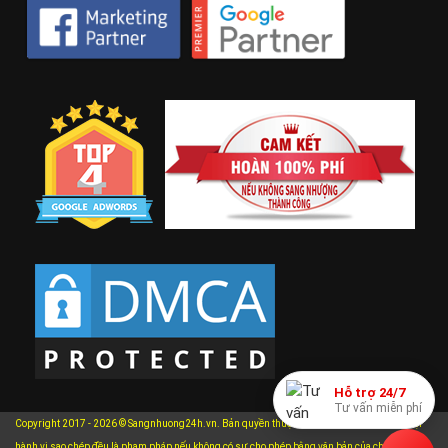
Hỗ trợ 24/7
Tư vấn miễn phí
Copyright 2017 - 2026 © Sangnhuong24h.vn. Bản quyền thuộc về Sangnhuong24h.vn. Mọi
hành vi sao chép đều là phạm pháp nếu không có sự cho phép bằng văn bản của chúng tôi.