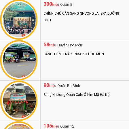
300
Quận 5
triệu
CHÍNH CHỦ CẦN SANG NHƯỢNG LẠI SPA DƯỠNG
SINH
58
Huyện Hóc Môn
triệu
SANG TIỆM TRÀ KENBAR Ở HÓC MÔN
90
Quận Ba Đình
triệu
Sang Nhượng Quán Cafe Ở Kim Mã Hà Nội
105
Quận 12
triệu