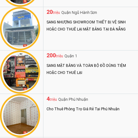
20
Quận Ngũ Hành Sơn
triệu
SANG NHƯỢNG SHOWROOM THIẾT BỊ VỆ SINH
HOẶC CHO THUÊ LẠI MẶT BẰNG TẠI ĐÀ NẴNG
200
Quận 1
triệu
SANG MẶT BẰNG VÀ TOÀN BỘ ĐỒ DÙNG TIỆM
HOẶC CHO THUÊ LẠI
4
Quận Phú Nhuận
triệu
Cho Thuê Phòng Trọ Giá Rẻ Tại Phú Nhuận