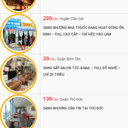
220
Huyện Cần Giờ
triệu
SANG NHƯỢNG NHÀ THUỐC ĐANG HOẠT ĐỘNG ỔN
ĐỊNH – FULL CAO CẤP – CHỈ VIỆC VÀO LÀM
20
Quận Bình Tân
triệu
SANG GẤP SALON TÓC & NAIL – FULL ĐỒ NGHỀ –
CHỈ 20 TRIỆU
130
Quận Thủ Đức
triệu
SANG NHƯỢNG CĂN TIN TẠI THỦ ĐỨC