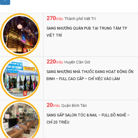
1
270
Thành phố Việt Trì
triệu
SANG NHƯỢNG QUÁN PUB TẠI TRUNG TÂM TP.
VIỆT TRÌ
220
Huyện Cần Giờ
triệu
SANG NHƯỢNG NHÀ THUỐC ĐANG HOẠT ĐỘNG ỔN
ĐỊNH – FULL CAO CẤP – CHỈ VIỆC VÀO LÀM
20
Quận Bình Tân
triệu
SANG GẤP SALON TÓC & NAIL – FULL ĐỒ NGHỀ –
CHỈ 20 TRIỆU