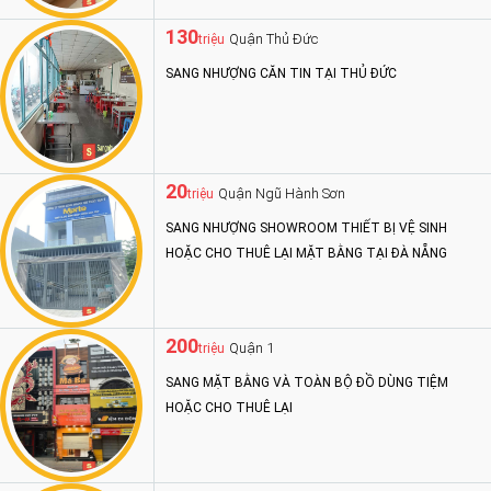
130
Quận Thủ Đức
triệu
SANG NHƯỢNG CĂN TIN TẠI THỦ ĐỨC
20
Quận Ngũ Hành Sơn
triệu
SANG NHƯỢNG SHOWROOM THIẾT BỊ VỆ SINH
HOẶC CHO THUÊ LẠI MẶT BẰNG TẠI ĐÀ NẴNG
200
Quận 1
triệu
SANG MẶT BẰNG VÀ TOÀN BỘ ĐỒ DÙNG TIỆM
HOẶC CHO THUÊ LẠI