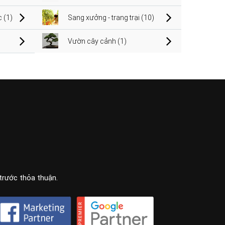
 (1)
Sang xưởng - trang trại (10)
Vườn cây cảnh (1)
 trước thỏa thuận.