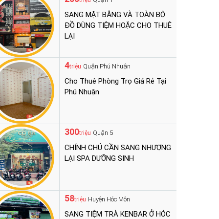
triệu
SANG MẶT BẰNG VÀ TOÀN BỘ
ĐỒ DÙNG TIỆM HOẶC CHO THUÊ
LẠI
4
Quận Phú Nhuận
triệu
Cho Thuê Phòng Trọ Giá Rẻ Tại
Phú Nhuận
300
Quận 5
triệu
CHÍNH CHỦ CẦN SANG NHƯỢNG
LẠI SPA DƯỠNG SINH
58
Huyện Hóc Môn
triệu
SANG TIỆM TRÀ KENBAR Ở HÓC