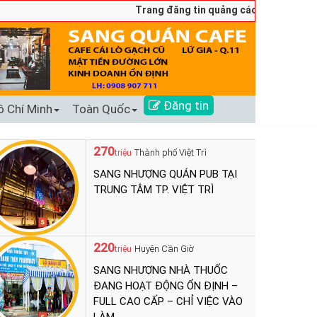
Trang đăng tin quảng cáo sang nhượng số 
Đăng tin
ồ Chí Minh
Toàn Quốc
270
Thành phố Việt Trì
triệu
SANG NHƯỢNG QUÁN PUB TẠI
TRUNG TÂM TP. VIỆT TRÌ
220
Huyện Cần Giờ
triệu
SANG NHƯỢNG NHÀ THUỐC
ĐANG HOẠT ĐỘNG ỔN ĐỊNH –
FULL CAO CẤP – CHỈ VIỆC VÀO