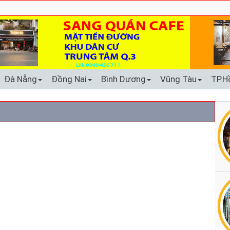
Đà Nẵng
Đồng Nai
Bình Dương
Vũng Tàu
TP.H