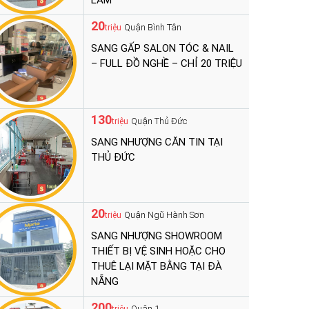
LÀM
20
Quận Bình Tân
triệu
SANG GẤP SALON TÓC & NAIL
– FULL ĐỒ NGHỀ – CHỈ 20 TRIỆU
130
Quận Thủ Đức
triệu
SANG NHƯỢNG CĂN TIN TẠI
THỦ ĐỨC
20
Quận Ngũ Hành Sơn
triệu
SANG NHƯỢNG SHOWROOM
THIẾT BỊ VỆ SINH HOẶC CHO
THUÊ LẠI MẶT BẰNG TẠI ĐÀ
NẴNG
200
Quận 1