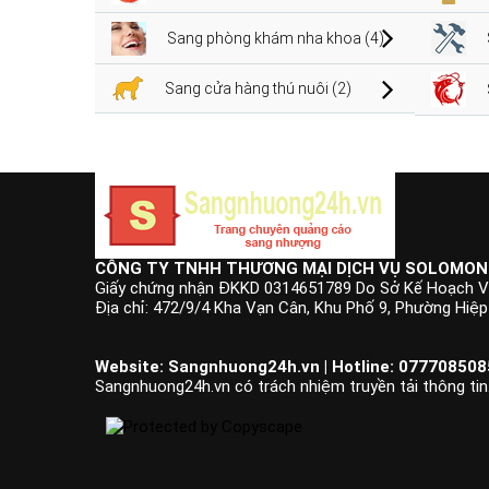
Sang phòng khám nha khoa (4)
Sang cửa hàng thú nuôi (2)
CÔNG TY TNHH THƯƠNG MẠI DỊCH VỤ SOLOMON
Giấy chứng nhận ĐKKD 0314651789 Do Sở Kế Hoạch V
Địa chỉ: 472/9/4 Kha Vạn Cân, Khu Phố 9, Phường Hiệ
Website: Sangnhuong24h.vn | Hotline: 0777085085
Sangnhuong24h.vn có trách nhiệm truyền tải thông tin.