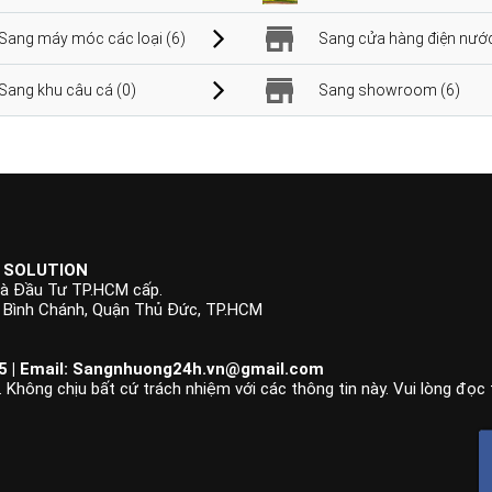
Sang máy móc các loại (6)
Sang cửa hàng điện nước
Sang khu câu cá (0)
Sang showroom (6)
 SOLUTION
à Đầu Tư TP.HCM cấp.
p Bình Chánh, Quận Thủ Đức, TP.HCM
 | Email:
Sangnhuong24h.vn@gmail.com
 Không chịu bất cứ trách nhiệm với các thông tin này. Vui lòng đọc