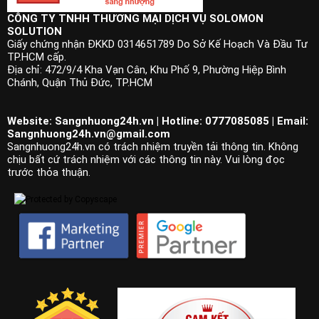
CÔNG TY TNHH THƯƠNG MẠI DỊCH VỤ SOLOMON
SOLUTION
Giấy chứng nhận ĐKKD 0314651789 Do Sở Kế Hoạch Và Đầu Tư
TP.HCM cấp.
Địa chỉ: 472/9/4 Kha Vạn Cân, Khu Phố 9, Phường Hiệp Bình
Chánh, Quận Thủ Đức, TP.HCM
Website: Sangnhuong24h.vn | Hotline: 0777085085 | Email:
Sangnhuong24h.vn@gmail.com
Sangnhuong24h.vn có trách nhiệm truyền tải thông tin. Không
chịu bất cứ trách nhiệm với các thông tin này. Vui lòng đọc
trước thỏa thuận.