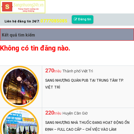
Đăng tin
0777085085
Liên hệ đăng tin 24/7:
Kết quả tìm kiếm
Không có tin đăng nào.
270
Thành phố Việt Trì
triệu
SANG NHƯỢNG QUÁN PUB TẠI TRUNG TÂM TP.
VIỆT TRÌ
220
Huyện Cần Giờ
triệu
SANG NHƯỢNG NHÀ THUỐC ĐANG HOẠT ĐỘNG ỔN
ĐỊNH – FULL CAO CẤP – CHỈ VIỆC VÀO LÀM