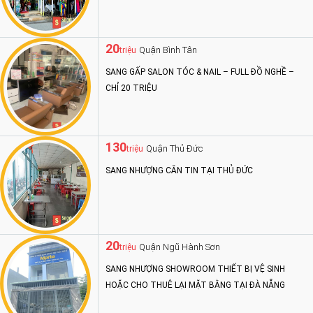
20
Quận Bình Tân
triệu
SANG GẤP SALON TÓC & NAIL – FULL ĐỒ NGHỀ –
CHỈ 20 TRIỆU
130
Quận Thủ Đức
triệu
SANG NHƯỢNG CĂN TIN TẠI THỦ ĐỨC
20
Quận Ngũ Hành Sơn
triệu
SANG NHƯỢNG SHOWROOM THIẾT BỊ VỆ SINH
HOẶC CHO THUÊ LẠI MẶT BẰNG TẠI ĐÀ NẴNG