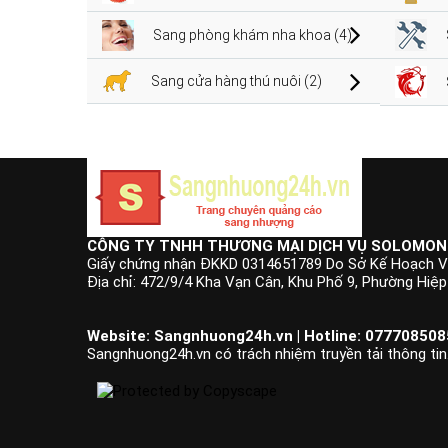
Sang phòng khám nha khoa (4)
Sang cửa hàng thú nuôi (2)
CÔNG TY TNHH THƯƠNG MẠI DỊCH VỤ SOLOMON
Giấy chứng nhận ĐKKD 0314651789 Do Sở Kế Hoạch V
Địa chỉ: 472/9/4 Kha Vạn Cân, Khu Phố 9, Phường Hiệ
Website: Sangnhuong24h.vn | Hotline: 0777085085
Sangnhuong24h.vn có trách nhiệm truyền tải thông tin.