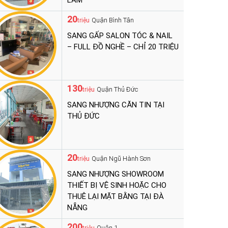
LÀM
20
Quận Bình Tân
triệu
SANG GẤP SALON TÓC & NAIL
– FULL ĐỒ NGHỀ – CHỈ 20 TRIỆU
130
Quận Thủ Đức
triệu
SANG NHƯỢNG CĂN TIN TẠI
THỦ ĐỨC
20
Quận Ngũ Hành Sơn
triệu
SANG NHƯỢNG SHOWROOM
THIẾT BỊ VỆ SINH HOẶC CHO
THUÊ LẠI MẶT BẰNG TẠI ĐÀ
NẴNG
200
Quận 1