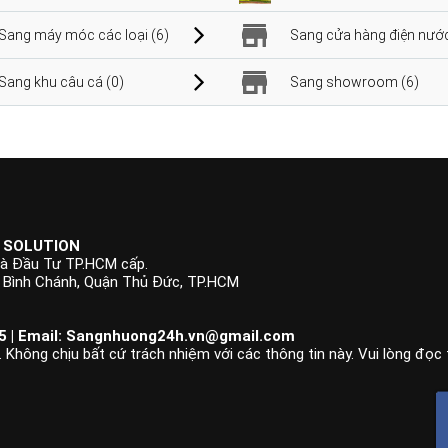
Sang máy móc các loại (6)
Sang cửa hàng điện nước
Sang khu câu cá (0)
Sang showroom (6)
 SOLUTION
à Đầu Tư TP.HCM cấp.
p Bình Chánh, Quận Thủ Đức, TP.HCM
 | Email:
Sangnhuong24h.vn@gmail.com
 Không chịu bất cứ trách nhiệm với các thông tin này. Vui lòng đọc