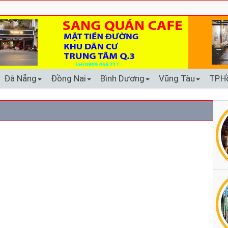
Đà Nẵng
Đồng Nai
Bình Dương
Vũng Tàu
TP.H