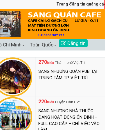
Trang đăng tin quảng cáo sang nhượng số 
Đăng tin
ồ Chí Minh
Toàn Quốc
270
Thành phố Việt Trì
triệu
SANG NHƯỢNG QUÁN PUB TẠI
TRUNG TÂM TP. VIỆT TRÌ
220
Huyện Cần Giờ
triệu
SANG NHƯỢNG NHÀ THUỐC
ĐANG HOẠT ĐỘNG ỔN ĐỊNH –
FULL CAO CẤP – CHỈ VIỆC VÀO