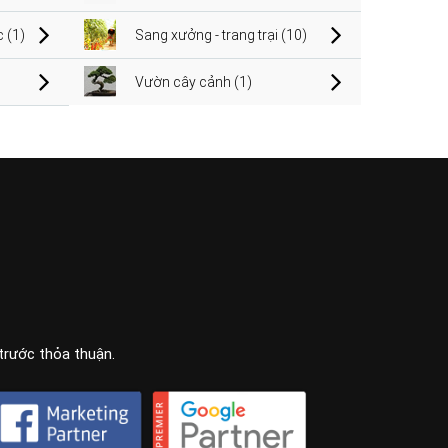
 (1)
Sang xưởng - trang trại (10)
Vườn cây cảnh (1)
 trước thỏa thuận.