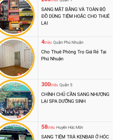
triệu
SANG MẶT BẰNG VÀ TOÀN BỘ
ĐỒ DÙNG TIỆM HOẶC CHO THUÊ
LẠI
4
Quận Phú Nhuận
triệu
Cho Thuê Phòng Trọ Giá Rẻ Tại
Phú Nhuận
300
Quận 5
triệu
CHÍNH CHỦ CẦN SANG NHƯỢNG
LẠI SPA DƯỠNG SINH
58
Huyện Hóc Môn
triệu
SANG TIỆM TRÀ KENBAR Ở HÓC