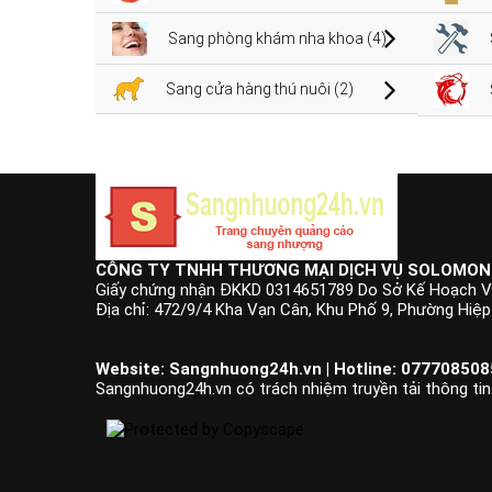
Sang phòng khám nha khoa (4)
Sang cửa hàng thú nuôi (2)
CÔNG TY TNHH THƯƠNG MẠI DỊCH VỤ SOLOMON
Giấy chứng nhận ĐKKD 0314651789 Do Sở Kế Hoạch V
Địa chỉ: 472/9/4 Kha Vạn Cân, Khu Phố 9, Phường Hiệ
Website: Sangnhuong24h.vn | Hotline: 0777085085
Sangnhuong24h.vn có trách nhiệm truyền tải thông tin.