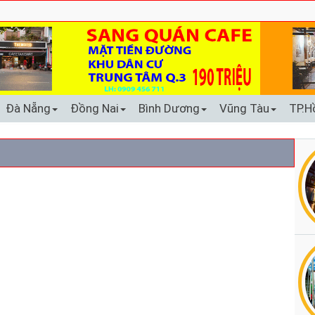
Đà Nẵng
Đồng Nai
Bình Dương
Vũng Tàu
TP.H