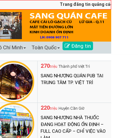
Trang đăng tin quảng cáo sang nhượng số 
Đăng tin
ồ Chí Minh
Toàn Quốc
270
Thành phố Việt Trì
triệu
SANG NHƯỢNG QUÁN PUB TẠI
TRUNG TÂM TP. VIỆT TRÌ
220
Huyện Cần Giờ
triệu
SANG NHƯỢNG NHÀ THUỐC
ĐANG HOẠT ĐỘNG ỔN ĐỊNH –
FULL CAO CẤP – CHỈ VIỆC VÀO