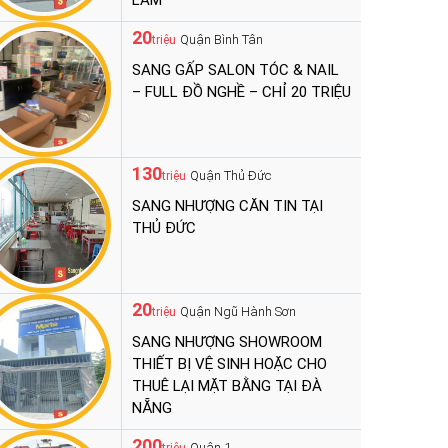
LÀM
20
Quận Bình Tân
triệu
SANG GẤP SALON TÓC & NAIL
– FULL ĐỒ NGHỀ – CHỈ 20 TRIỆU
130
Quận Thủ Đức
triệu
SANG NHƯỢNG CĂN TIN TẠI
THỦ ĐỨC
20
Quận Ngũ Hành Sơn
triệu
SANG NHƯỢNG SHOWROOM
THIẾT BỊ VỆ SINH HOẶC CHO
THUÊ LẠI MẶT BẰNG TẠI ĐÀ
NẴNG
200
Quận 1