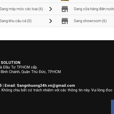
Sang máy móc các loại (6)
Sang cửa hàng điện nước
Sang khu câu cá (0)
Sang showroom (6)
 SOLUTION
à Đầu Tư TP.HCM cấp.
p Bình Chánh, Quận Thủ Đức, TP.HCM
 | Email:
Sangnhuong24h.vn@gmail.com
 Không chịu bất cứ trách nhiệm với các thông tin này. Vui lòng đọc