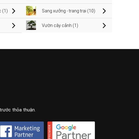
 (1)
Sang xưởng - trang trại (10)
Vườn cây cảnh (1)
 trước thỏa thuận.