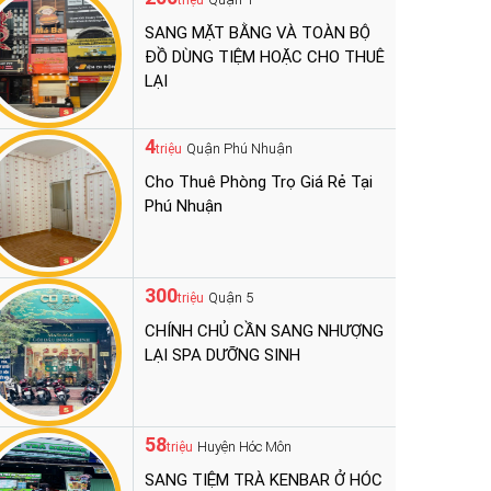
triệu
SANG MẶT BẰNG VÀ TOÀN BỘ
ĐỒ DÙNG TIỆM HOẶC CHO THUÊ
LẠI
4
Quận Phú Nhuận
triệu
Cho Thuê Phòng Trọ Giá Rẻ Tại
Phú Nhuận
300
Quận 5
triệu
CHÍNH CHỦ CẦN SANG NHƯỢNG
LẠI SPA DƯỠNG SINH
58
Huyện Hóc Môn
triệu
SANG TIỆM TRÀ KENBAR Ở HÓC