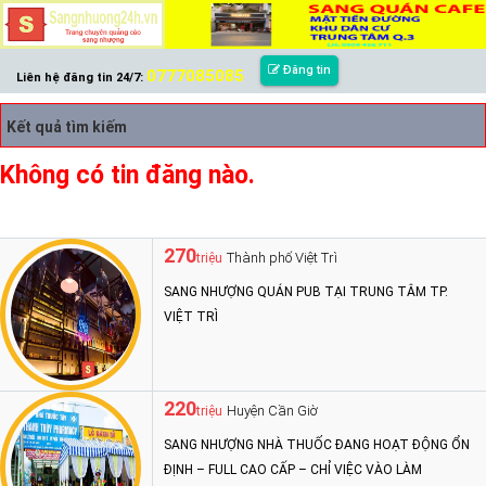
Đăng tin
0777085085
Liên hệ đăng tin 24/7:
Kết quả tìm kiếm
Không có tin đăng nào.
270
Thành phố Việt Trì
triệu
SANG NHƯỢNG QUÁN PUB TẠI TRUNG TÂM TP.
VIỆT TRÌ
220
Huyện Cần Giờ
triệu
SANG NHƯỢNG NHÀ THUỐC ĐANG HOẠT ĐỘNG ỔN
ĐỊNH – FULL CAO CẤP – CHỈ VIỆC VÀO LÀM