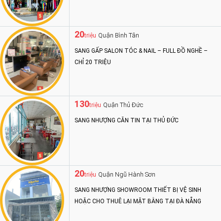
20
Quận Bình Tân
triệu
SANG GẤP SALON TÓC & NAIL – FULL ĐỒ NGHỀ –
CHỈ 20 TRIỆU
130
Quận Thủ Đức
triệu
SANG NHƯỢNG CĂN TIN TẠI THỦ ĐỨC
20
Quận Ngũ Hành Sơn
triệu
SANG NHƯỢNG SHOWROOM THIẾT BỊ VỆ SINH
HOẶC CHO THUÊ LẠI MẶT BẰNG TẠI ĐÀ NẴNG