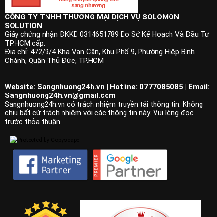
CÔNG TY TNHH THƯƠNG MẠI DỊCH VỤ SOLOMON
SOLUTION
Giấy chứng nhận ĐKKD 0314651789 Do Sở Kế Hoạch Và Đầu Tư
TP.HCM cấp.
Địa chỉ: 472/9/4 Kha Vạn Cân, Khu Phố 9, Phường Hiệp Bình
Chánh, Quận Thủ Đức, TP.HCM
Website: Sangnhuong24h.vn | Hotline: 0777085085 | Email:
Sangnhuong24h.vn@gmail.com
Sangnhuong24h.vn có trách nhiệm truyền tải thông tin. Không
chịu bất cứ trách nhiệm với các thông tin này. Vui lòng đọc
trước thỏa thuận.