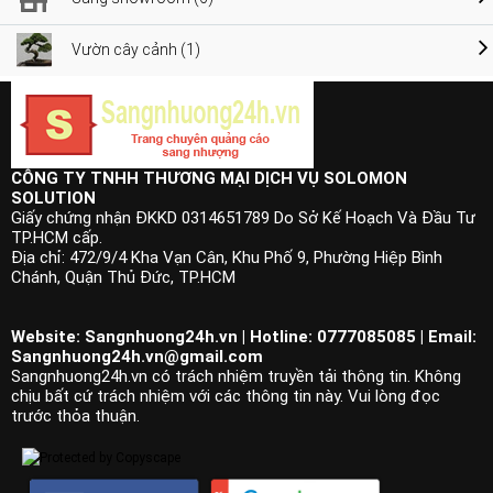
Vườn cây cảnh (1)
CÔNG TY TNHH THƯƠNG MẠI DỊCH VỤ SOLOMON
SOLUTION
Giấy chứng nhận ĐKKD 0314651789 Do Sở Kế Hoạch Và Đầu Tư
TP.HCM cấp.
Địa chỉ: 472/9/4 Kha Vạn Cân, Khu Phố 9, Phường Hiệp Bình
Chánh, Quận Thủ Đức, TP.HCM
Website: Sangnhuong24h.vn | Hotline: 0777085085 | Email:
Sangnhuong24h.vn@gmail.com
Sangnhuong24h.vn có trách nhiệm truyền tải thông tin. Không
chịu bất cứ trách nhiệm với các thông tin này. Vui lòng đọc
trước thỏa thuận.