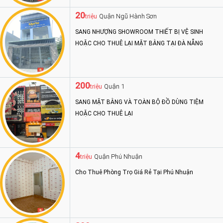
20
Quận Ngũ Hành Sơn
triệu
SANG NHƯỢNG SHOWROOM THIẾT BỊ VỆ SINH
HOẶC CHO THUÊ LẠI MẶT BẰNG TẠI ĐÀ NẴNG
200
Quận 1
triệu
SANG MẶT BẰNG VÀ TOÀN BỘ ĐỒ DÙNG TIỆM
HOẶC CHO THUÊ LẠI
4
Quận Phú Nhuận
triệu
Cho Thuê Phòng Trọ Giá Rẻ Tại Phú Nhuận