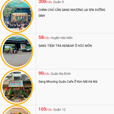
300
Quận 5
triệu
CHÍNH CHỦ CẦN SANG NHƯỢNG LẠI SPA DƯỠNG
SINH
58
Huyện Hóc Môn
triệu
SANG TIỆM TRÀ KENBAR Ở HÓC MÔN
90
Quận Ba Đình
triệu
Sang Nhượng Quán Cafe Ở Kim Mã Hà Nội
105
Quận 12
triệu