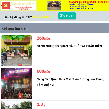
Đăng tin
0777085085
Liên hệ đăng tin 24/7:
Kết quả tìm kiếm
260
triệu
SANG NHƯỢNG QUÁN CÀ PHÊ TẠI THẢO ĐIỀN
600
triệu
Sang Gấp Quán Bida Mặt Tiền Đường Lớn Trung
Tâm Quận 2
2.3
tỷ