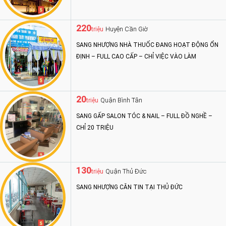
220
Huyện Cần Giờ
triệu
SANG NHƯỢNG NHÀ THUỐC ĐANG HOẠT ĐỘNG ỔN
ĐỊNH – FULL CAO CẤP – CHỈ VIỆC VÀO LÀM
20
Quận Bình Tân
triệu
SANG GẤP SALON TÓC & NAIL – FULL ĐỒ NGHỀ –
CHỈ 20 TRIỆU
130
Quận Thủ Đức
triệu
SANG NHƯỢNG CĂN TIN TẠI THỦ ĐỨC