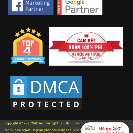
Copyright 2017 - 2026 © Sangnhuong24h.vn. Bản quyền thuộc về Sangnhuong24h.vn. Mọi
Hỗ trợ 24/7
hành vi sao chép đều là phạm pháp nếu không có sự cho phép bằng văn bản của chúng tôi.