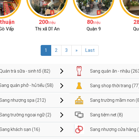
 thuận
200
80
2
triệu
triệu
Gò Vấp
Thị xã Dĩ An
Quận 9
Qu
1
2
3
»
Last
Quán trà sữa - sinh tố (82)
Sang quán ăn - nhậu (26
Sang quán phở - hủ tiếu (58)
Sang shop thời trang (77
Sang nhượng spa (212)
Sang trường mầm non (8
Sang trường ngoại ngữ (2)
Sang tiệm net (8)
Sang khách sạn (16)
Sang nhượng cửa hàng (