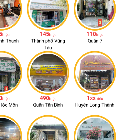
5
145
110
triệu
triệu
triệu
nh Thạnh
Thành phố Vũng
Quận 7
Tàu
0
490
1xx
triệu
triệu
triệu
Hóc Môn
Quận Tân Bình
Huyện Long Thành