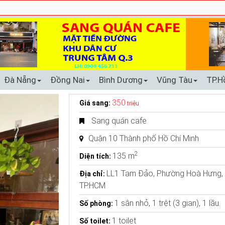
Đà Nẵng
Đồng Nai
Bình Dương
Vũng Tàu
TP.H
350
Giá sang:
triệu
Sang quán cafe
Quận 10 Thành phố Hồ Chí Minh
2
135 m
Diện tích:
LL1 Tam Đảo, Phường Hoà Hưng,
Địa chỉ:
TP.HCM
1 sân nhỏ, 1 trệt (3 gian), 1 lầu.
Số phòng:
1 toilet
Số toilet: