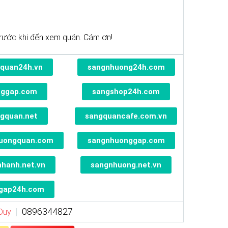
rước khi đến xem quán. Cám ơn!
quan24h.vn
sangnhuong24h.com
nggap.com
sangshop24h.com
gquan.net
sangquancafe.com.vn
uongquan.com
sangnhuonggap.com
nhanh.net.vn
sangnhuong.net.vn
gap24h.com
0896344827
 Duy