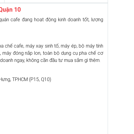
Quận 10
uán cafe đang hoạt động kinh doanh tốt, lượng
 chế cafe, máy xay sinh tố, máy ép, bộ máy tính
ữa, máy đóng nắp lon, toàn bộ dụng cụ pha chế cơ
nh doanh ngay, không cần đầu tư mua sắm gì thêm.
ưng, TP.HCM (P15, Q10)