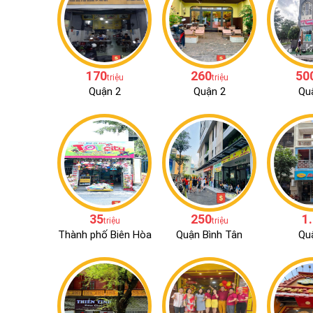
170
260
50
triệu
triệu
Quận 2
Quận 2
Qu
35
250
1
triệu
triệu
Thành phố Biên Hòa
Quận Bình Tân
Qu