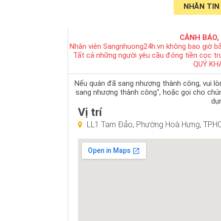
NHẮN TIN
CẢNH BÁO,
Nhân viên Sangnhuong24h.vn không bao giờ bắ
Tất cả những người yêu cầu đóng tiền cọc t
QUÝ KH
Nếu quán đã sang nhượng thành công, vui lòng
sang nhượng thành công", hoặc gọi cho chú
dụn
Vị trí
LL1 Tam Đảo, Phường Hoà Hưng, TP.H