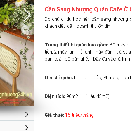
Cần Sang Nhượng Quán Cafe Ở 
Do chủ đi du học nên cần sang nhượng q
khách đều đặn, doanh thu ổn định.
Trang thiết bị quán bao gồm:
Bộ máy pha
tiền, 2 máy lạnh, tủ lạnh, máy đánh trà s
bản, toàn bộ bàn ghế,... Đầy đủ vào là ki
Địa chỉ quán:
LL1 Tam Đảo, Phường Hoà H
Diện tích:
90m2 ( + 1 lầu 45m2)
Giá thuê:
15 triệu/tháng