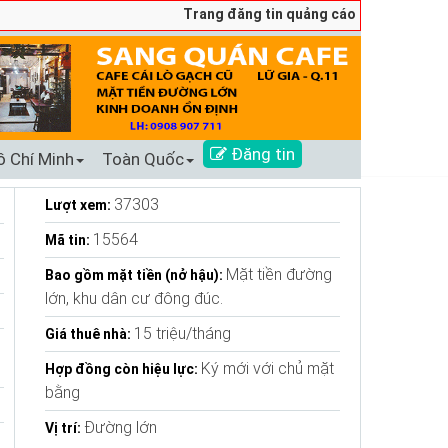
Trang đăng tin quảng cáo sang nhượng số 1 Tại
Đăng tin
ồ Chí Minh
Toàn Quốc
37303
Lượt xem:
15564
Mã tin:
Mặt tiền đường
Bao gồm mặt tiền (nở hậu):
lớn, khu dân cư đông đúc.
15 triệu/tháng
Giá thuê nhà:
Ký mới với chủ mặt
Hợp đồng còn hiệu lực:
bằng
Đường lớn
Vị trí: