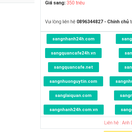
Giá sang:
350 triệu
Vui lòng liên hệ
0896344827
- Chính chủ
t
sangnhanh24h.com
sang
sangquancafe24h.vn
sa
sangquancafe.net
san
sangnhuonguytin.com
sangnh
sanglaiquan.com
sang
sangnhanh24h.com.vn
sang
Liên hệ : Anh