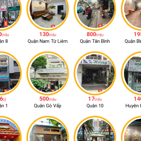
0
130
800
19
triệu
triệu
triệu
ận 8
Quận Nam Từ Liêm
Quận Tân Bình
Quận Bì
.6
500
17
14
tỷ
triệu
triệu
ận 1
Quận Gò Vấp
Quận 10
Huyện 