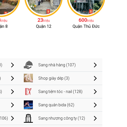
8
23
600
triệu
triệu
triệu
ận 8
Quận 12
Quận Thủ Đức
3)
Sang nhà hàng (107)
)
Shop giày dép (3)
)
Sang tiệm tóc - nail (128)
Sang quán bida (62)
106)
Sang nhượng công ty (12)